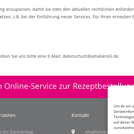
ung anzupassen, damit sie stets den aktuellen rechtlichen Anfor
zen, z.B. bei der Einführung neuer Services. Für Ihren erneuten 
iben Sie uns bitte eine E-Mail: datenschutz@amalien65.de
 Online-Service zur Rezeptbestellung
Um dir ein 
Geräteinfor
hzeiten
Kontakt
Technologie
auf dieser 
zurückziehs
 bis Donnerstag
Amalienstraße 65