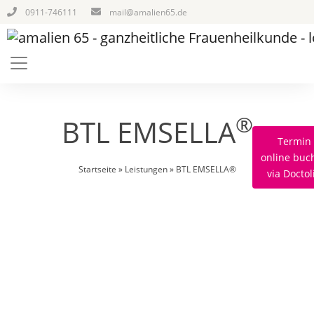
0911-746111
mail@amalien65.de
®
BTL EMSELLA
Termin
online buc
Startseite
»
Leistungen
»
BTL EMSELLA®
via Doctol